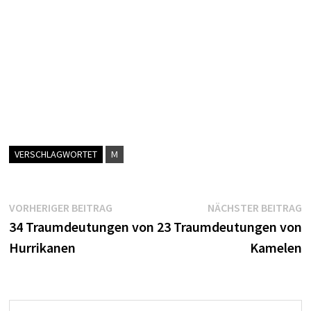
VERSCHLAGWORTET
M
Beitragsnavigation
Vorheriger
N
VORHERIGER BEITRAG
NÄCHSTER BEITRAG
Beitrag:
B
34 Traumdeutungen von
23 Traumdeutungen von
Hurrikanen
Kamelen