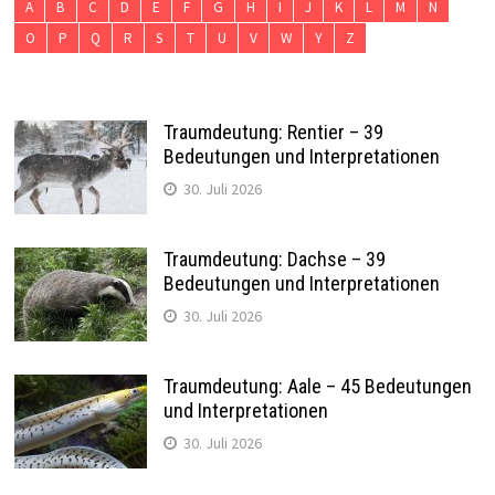
A
B
C
D
E
F
G
H
I
J
K
L
M
N
O
P
Q
R
S
T
U
V
W
Y
Z
Traumdeutung: Rentier – 39
Bedeutungen und Interpretationen
30. Juli 2026
Traumdeutung: Dachse – 39
Bedeutungen und Interpretationen
30. Juli 2026
Traumdeutung: Aale – 45 Bedeutungen
und Interpretationen
30. Juli 2026