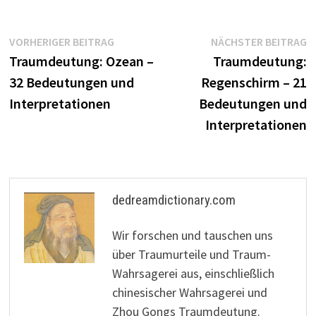
Beitragsnavigation
Vorheriger
N
VORHERIGER BEITRAG
NÄCHSTER BEITRAG
Beitrag:
B
Traumdeutung: Ozean –
Traumdeutung:
32 Bedeutungen und
Regenschirm – 21
Interpretationen
Bedeutungen und
Interpretationen
dedreamdictionary.com
Wir forschen und tauschen uns
über Traumurteile und Traum-
Wahrsagerei aus, einschließlich
chinesischer Wahrsagerei und
Zhou Gongs Traumdeutung.