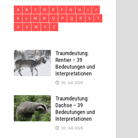
A
B
C
D
E
F
G
H
I
J
K
L
M
N
O
P
Q
R
S
T
U
V
W
Y
Z
Traumdeutung:
Rentier – 39
Bedeutungen und
Interpretationen
30. Juli 2026
Traumdeutung:
Dachse – 39
Bedeutungen und
Interpretationen
30. Juli 2026