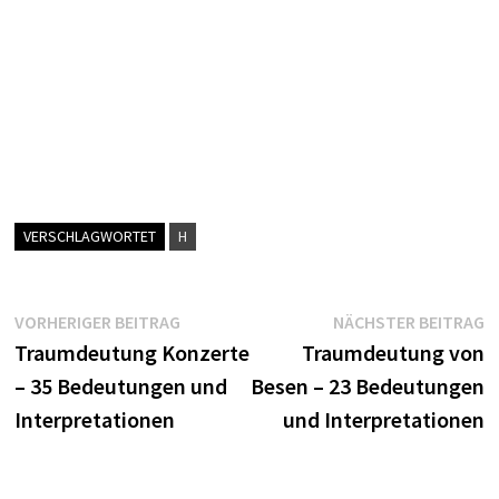
VERSCHLAGWORTET
H
Beitragsnavigation
Vorheriger
N
VORHERIGER BEITRAG
NÄCHSTER BEITRAG
Beitrag:
B
Traumdeutung Konzerte
Traumdeutung von
– 35 Bedeutungen und
Besen – 23 Bedeutungen
Interpretationen
und Interpretationen