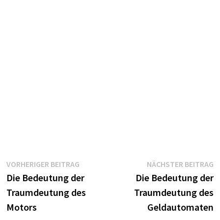
Beitragsnavigation
Vorheriger
N
VORHERIGER BEITRAG
NÄCHSTER BEITRAG
Beitrag:
B
Die Bedeutung der
Die Bedeutung der
Traumdeutung des
Traumdeutung des
Motors
Geldautomaten