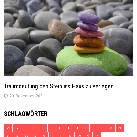
Traumdeutung den Stein ins Haus zu verlegen
20. Dezember 2021
SCHLAGWÖRTER
A
B
C
D
E
F
G
H
I
J
K
L
M
N
O
P
Q
R
S
T
U
V
W
Y
Z