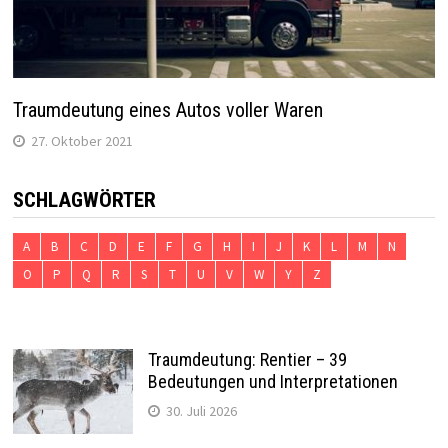
Traumdeutung eines Autos voller Waren
27. Oktober 2021
SCHLAGWÖRTER
A
B
C
D
E
F
G
H
I
J
K
L
M
N
O
P
Q
R
S
T
U
V
W
Y
Z
Traumdeutung: Rentier – 39
Bedeutungen und Interpretationen
30. Juli 2026