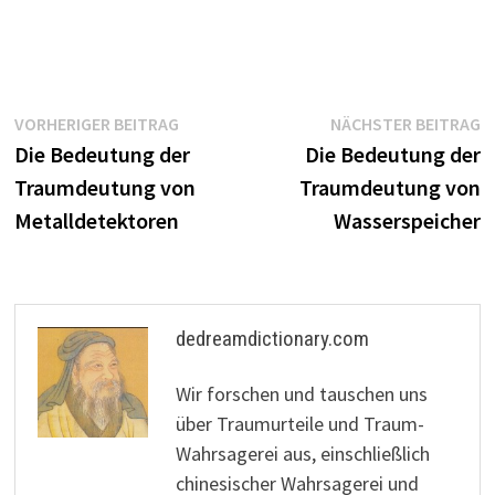
Beitragsnavigation
Vorheriger
N
VORHERIGER BEITRAG
NÄCHSTER BEITRAG
Beitrag:
B
Die Bedeutung der
Die Bedeutung der
Traumdeutung von
Traumdeutung von
Metalldetektoren
Wasserspeicher
dedreamdictionary.com
Wir forschen und tauschen uns
über Traumurteile und Traum-
Wahrsagerei aus, einschließlich
chinesischer Wahrsagerei und