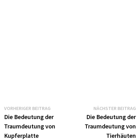
Beitragsnavigation
Vorheriger
N
VORHERIGER BEITRAG
NÄCHSTER BEITRAG
Beitrag:
B
Die Bedeutung der
Die Bedeutung der
Traumdeutung von
Traumdeutung von
Kupferplatte
Tierhäuten