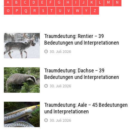
A
B
C
D
E
F
G
H
I
J
K
L
M
N
O
P
Q
R
S
T
U
V
W
Y
Z
Traumdeutung: Rentier – 39
Bedeutungen und Interpretationen
30. Juli 2026
Traumdeutung: Dachse – 39
Bedeutungen und Interpretationen
30. Juli 2026
Traumdeutung: Aale – 45 Bedeutungen
und Interpretationen
30. Juli 2026