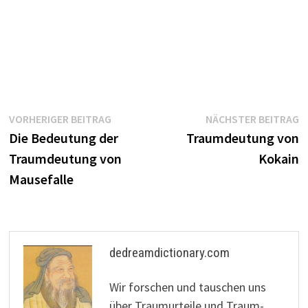
Beitragsnavigation
Vorheriger
N
VORHERIGER BEITRAG
NÄCHSTER BEITRAG
Beitrag:
B
Die Bedeutung der
Traumdeutung von
Traumdeutung von
Kokain
Mausefalle
dedreamdictionary.com
Wir forschen und tauschen uns
über Traumurteile und Traum-