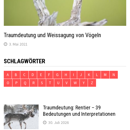
Traumdeutung und Weissagung von Vögeln
3. Mai 2021
SCHLAGWÖRTER
A
B
C
D
E
F
G
H
I
J
K
L
M
N
O
P
Q
R
S
T
U
V
W
Y
Z
Traumdeutung: Rentier – 39
Bedeutungen und Interpretationen
30. Juli 2026