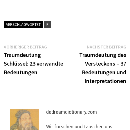
VERSCHLAGWORTET
F
Beitragsnavigation
Vorheriger
N
VORHERIGER BEITRAG
NÄCHSTER BEITRAG
Beitrag:
B
Traumdeutung
Traumdeutung des
Schlüssel: 23 verwandte
Versteckens – 37
Bedeutungen
Bedeutungen und
Interpretationen
dedreamdictionary.com
Wir forschen und tauschen uns