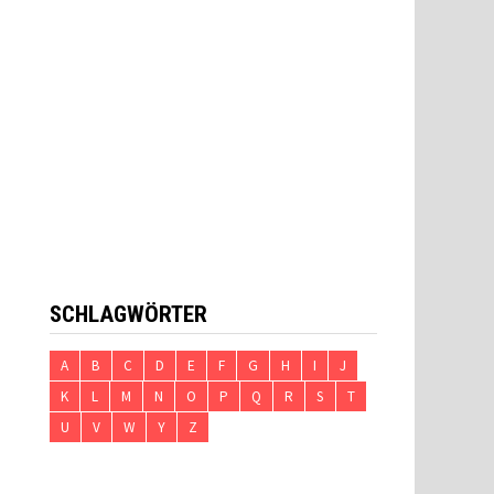
SCHLAGWÖRTER
A
B
C
D
E
F
G
H
I
J
K
L
M
N
O
P
Q
R
S
T
U
V
W
Y
Z