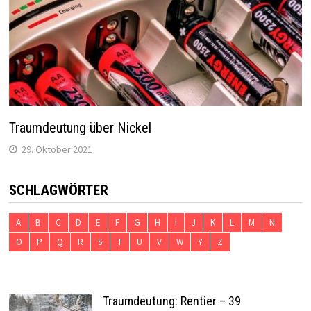
Traumdeutung über Nickel
29. Oktober 2021
SCHLAGWÖRTER
A
B
C
D
E
F
G
H
I
J
K
L
M
N
O
P
Q
R
S
T
U
V
W
Y
Z
Traumdeutung: Rentier – 39