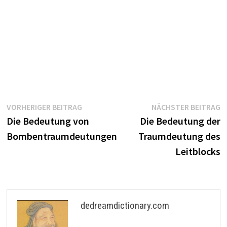
Beitragsnavigation
Vorheriger
N
VORHERIGER BEITRAG
NÄCHSTER BEITRAG
Beitrag:
B
Die Bedeutung von
Die Bedeutung der
Bombentraumdeutungen
Traumdeutung des
Leitblocks
dedreamdictionary.com