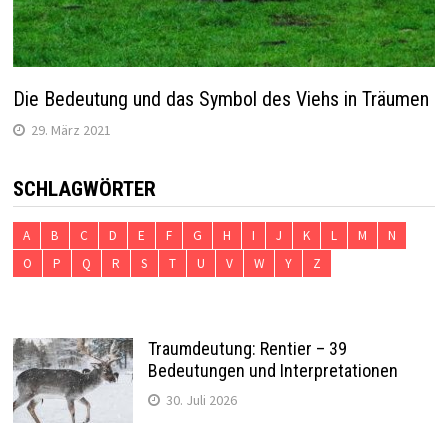
Die Bedeutung und das Symbol des Viehs in Träumen
29. März 2021
SCHLAGWÖRTER
A
B
C
D
E
F
G
H
I
J
K
L
M
N
O
P
Q
R
S
T
U
V
W
Y
Z
Traumdeutung: Rentier – 39
Bedeutungen und Interpretationen
30. Juli 2026