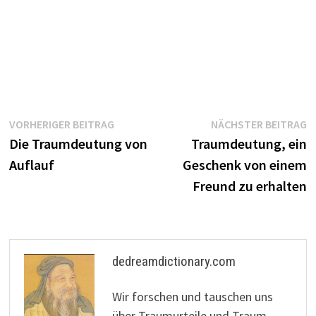
Beitragsnavigation
Vorheriger
N
VORHERIGER BEITRAG
NÄCHSTER BEITRAG
Beitrag:
B
Die Traumdeutung von
Traumdeutung, ein
Auflauf
Geschenk von einem
Freund zu erhalten
dedreamdictionary.com
Wir forschen und tauschen uns
über Traumurteile und Traum-