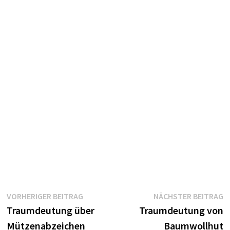
Beitragsnavigation
Vorheriger
N
VORHERIGER BEITRAG
NÄCHSTER BEITRAG
Beitrag:
B
Traumdeutung über
Traumdeutung von
Mützenabzeichen
Baumwollhut