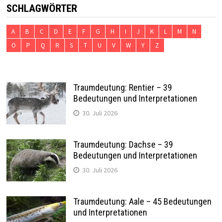
SCHLAGWÖRTER
A
B
C
D
E
F
G
H
I
J
K
L
M
N
O
P
Q
R
S
T
U
V
W
Y
Z
Traumdeutung: Rentier – 39
Bedeutungen und Interpretationen
30. Juli 2026
Traumdeutung: Dachse – 39
Bedeutungen und Interpretationen
30. Juli 2026
Traumdeutung: Aale – 45 Bedeutungen
und Interpretationen