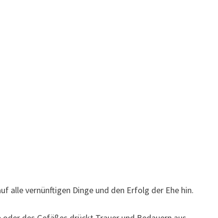
 alle vernünftigen Dinge und den Erfolg der Ehe hin.
 oder des Gefäßes drückt Trauer und Bedauern aus.