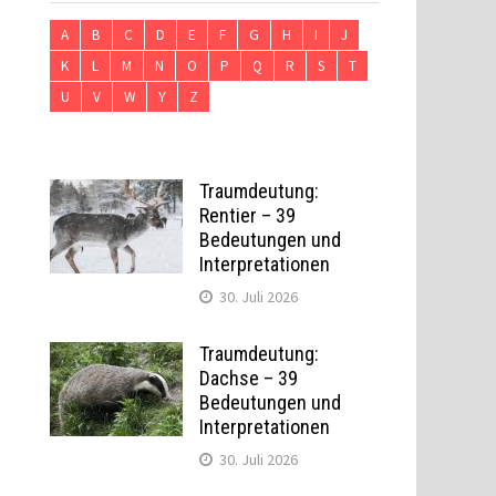
A
B
C
D
E
F
G
H
I
J
K
L
M
N
O
P
Q
R
S
T
U
V
W
Y
Z
Traumdeutung:
Rentier – 39
Bedeutungen und
Interpretationen
30. Juli 2026
Traumdeutung:
Dachse – 39
Bedeutungen und
Interpretationen
30. Juli 2026