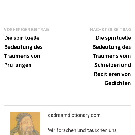
Beitragsnavigation
Vorheriger
N
VORHERIGER BEITRAG
NÄCHSTER BEITRAG
Beitrag:
B
Die spirituelle
Die spirituelle
Bedeutung des
Bedeutung des
Träumens von
Träumens vom
Prüfungen
Schreiben und
Rezitieren von
Gedichten
dedreamdictionary.com
Wir forschen und tauschen uns