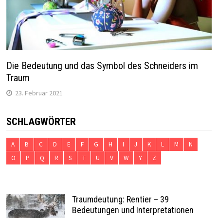
Die Bedeutung und das Symbol des Schneiders im
Traum
23. Februar 2021
SCHLAGWÖRTER
A
B
C
D
E
F
G
H
I
J
K
L
M
N
O
P
Q
R
S
T
U
V
W
Y
Z
Traumdeutung: Rentier – 39
Bedeutungen und Interpretationen