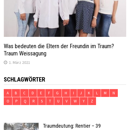
Was bedeuten die Eltern der Freundin im Traum?
Traum Weissagung
1. März 2021
SCHLAGWÖRTER
A
B
C
D
E
F
G
H
I
J
K
L
M
N
O
P
Q
R
S
T
U
V
W
Y
Z
Traumdeutung: Rentier – 39