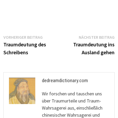
Beitragsnavigation
Vorheriger
N
VORHERIGER BEITRAG
NÄCHSTER BEITRAG
Beitrag:
B
Traumdeutung des
Traumdeutung ins
Schreibens
Ausland gehen
dedreamdictionary.com
Wir forschen und tauschen uns
über Traumurteile und Traum-
Wahrsagerei aus, einschließlich
chinesischer Wahrsagerei und