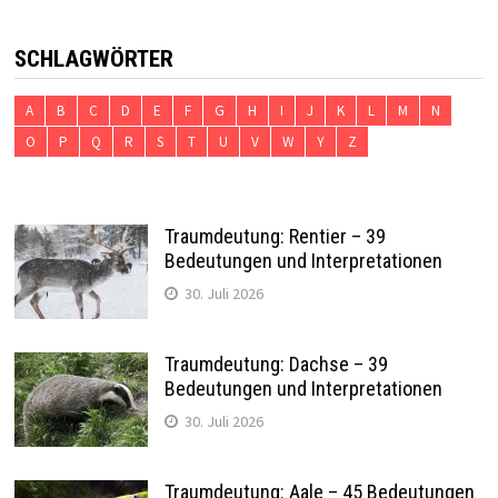
SCHLAGWÖRTER
A
B
C
D
E
F
G
H
I
J
K
L
M
N
O
P
Q
R
S
T
U
V
W
Y
Z
Traumdeutung: Rentier – 39
Bedeutungen und Interpretationen
30. Juli 2026
Traumdeutung: Dachse – 39
Bedeutungen und Interpretationen
30. Juli 2026
Traumdeutung: Aale – 45 Bedeutungen