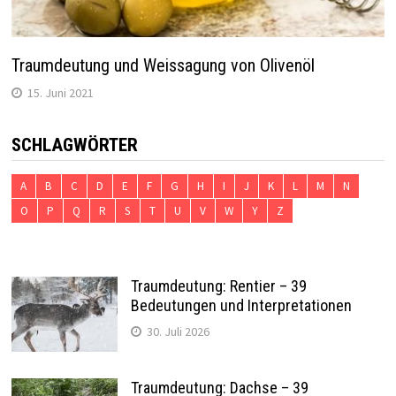
Traumdeutung und Weissagung von Olivenöl
15. Juni 2021
SCHLAGWÖRTER
A
B
C
D
E
F
G
H
I
J
K
L
M
N
O
P
Q
R
S
T
U
V
W
Y
Z
Traumdeutung: Rentier – 39
Bedeutungen und Interpretationen
30. Juli 2026
Traumdeutung: Dachse – 39