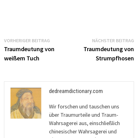
Beitragsnavigation
Vorheriger
N
VORHERIGER BEITRAG
NÄCHSTER BEITRAG
Beitrag:
B
Traumdeutung von
Traumdeutung von
weißem Tuch
Strumpfhosen
dedreamdictionary.com
Wir forschen und tauschen uns
über Traumurteile und Traum-
Wahrsagerei aus, einschließlich
chinesischer Wahrsagerei und