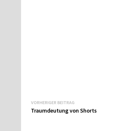
Beitragsnavigation
Vorheriger
VORHERIGER BEITRAG
Beitrag:
Traumdeutung von Shorts