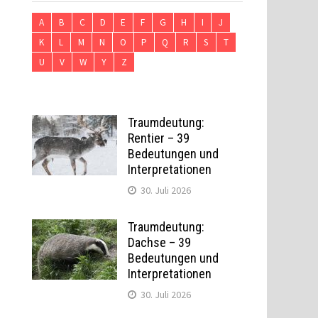
A
B
C
D
E
F
G
H
I
J
K
L
M
N
O
P
Q
R
S
T
U
V
W
Y
Z
Traumdeutung:
Rentier – 39
Bedeutungen und
Interpretationen
30. Juli 2026
Traumdeutung:
Dachse – 39
Bedeutungen und
Interpretationen
30. Juli 2026