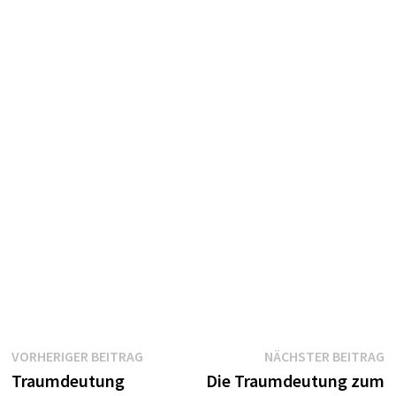
Beitragsnavigation
Vorheriger
N
VORHERIGER BEITRAG
NÄCHSTER BEITRAG
Beitrag:
B
Traumdeutung
Die Traumdeutung zum