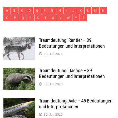
A
B
C
D
E
F
G
H
I
J
K
L
M
N
O
P
Q
R
S
T
U
V
W
Y
Z
Traumdeutung: Rentier – 39
Bedeutungen und Interpretationen
30. Juli 2026
Traumdeutung: Dachse – 39
Bedeutungen und Interpretationen
30. Juli 2026
Traumdeutung: Aale – 45 Bedeutungen
und Interpretationen
30. Juli 2026