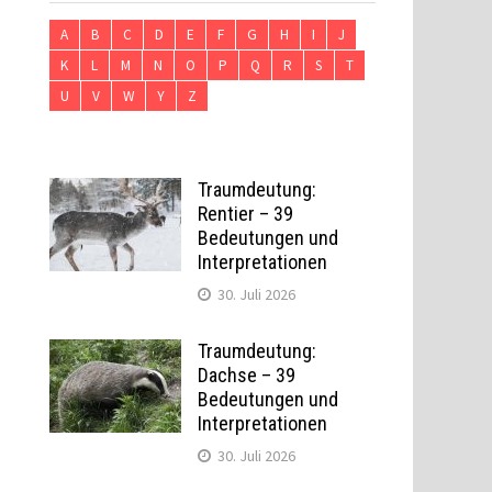
A
B
C
D
E
F
G
H
I
J
K
L
M
N
O
P
Q
R
S
T
U
V
W
Y
Z
Traumdeutung:
Rentier – 39
Bedeutungen und
Interpretationen
30. Juli 2026
Traumdeutung:
Dachse – 39
Bedeutungen und
Interpretationen
30. Juli 2026