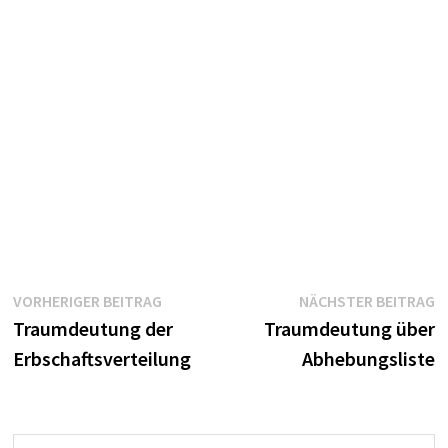
Beitragsnavigation
Vorheriger
N
VORHERIGER BEITRAG
NÄCHSTER BEITRAG
Beitrag:
B
Traumdeutung der
Traumdeutung über
Erbschaftsverteilung
Abhebungsliste