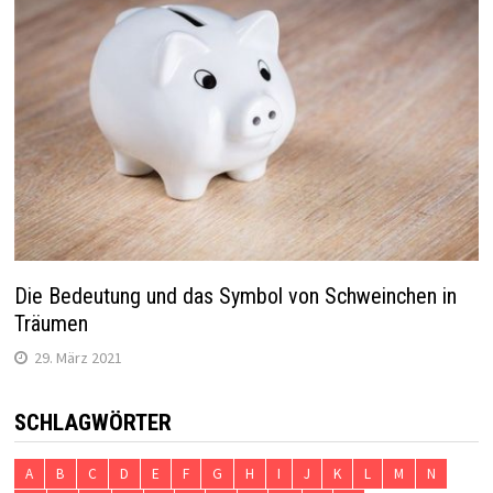
Die Bedeutung und das Symbol von Schweinchen in
Träumen
29. März 2021
SCHLAGWÖRTER
A
B
C
D
E
F
G
H
I
J
K
L
M
N