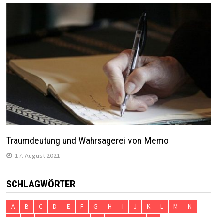
Traumdeutung und Wahrsagerei von Memo
17. August 2021
SCHLAGWÖRTER
A
B
C
D
E
F
G
H
I
J
K
L
M
N