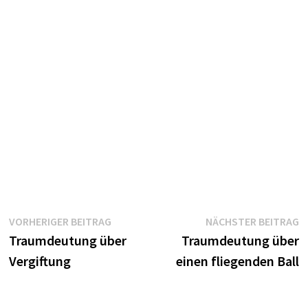
Beitragsnavigation
Vorheriger
N
VORHERIGER BEITRAG
NÄCHSTER BEITRAG
Beitrag:
B
Traumdeutung über
Traumdeutung über
Vergiftung
einen fliegenden Ball