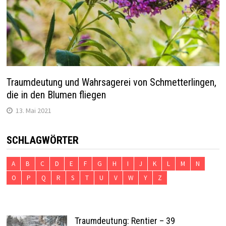
Traumdeutung und Wahrsagerei von Schmetterlingen,
die in den Blumen fliegen
13. Mai 2021
SCHLAGWÖRTER
A
B
C
D
E
F
G
H
I
J
K
L
M
N
O
P
Q
R
S
T
U
V
W
Y
Z
Traumdeutung: Rentier – 39