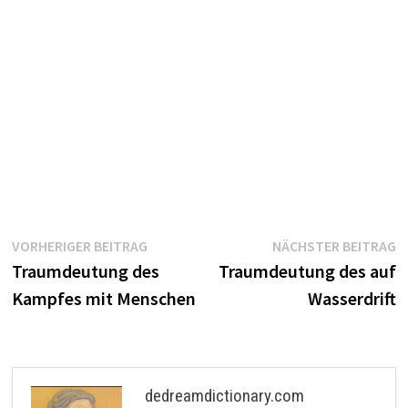
Beitragsnavigation
Vorheriger
N
VORHERIGER BEITRAG
NÄCHSTER BEITRAG
Beitrag:
B
Traumdeutung des
Traumdeutung des auf
Kampfes mit Menschen
Wasserdrift
dedreamdictionary.com