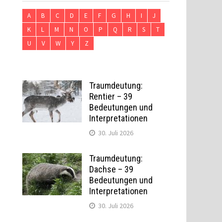
A
B
C
D
E
F
G
H
I
J
K
L
M
N
O
P
Q
R
S
T
U
V
W
Y
Z
Traumdeutung:
Rentier – 39
Bedeutungen und
Interpretationen
30. Juli 2026
Traumdeutung:
Dachse – 39
Bedeutungen und
Interpretationen
30. Juli 2026