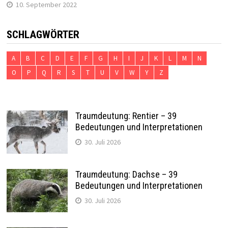
10. September 2022
SCHLAGWÖRTER
A
B
C
D
E
F
G
H
I
J
K
L
M
N
O
P
Q
R
S
T
U
V
W
Y
Z
Traumdeutung: Rentier – 39
Bedeutungen und Interpretationen
30. Juli 2026
Traumdeutung: Dachse – 39
Bedeutungen und Interpretationen
30. Juli 2026