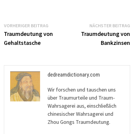
Beitragsnavigation
Vorheriger
N
VORHERIGER BEITRAG
NÄCHSTER BEITRAG
Beitrag:
B
Traumdeutung von
Traumdeutung von
Gehaltstasche
Bankzinsen
dedreamdictionary.com
Wir forschen und tauschen uns
über Traumurteile und Traum-
Wahrsagerei aus, einschließlich
chinesischer Wahrsagerei und
Zhou Gongs Traumdeutung.