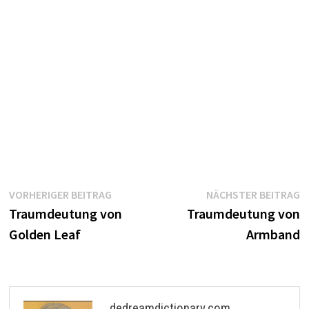
Beitragsnavigation
Vorheriger
N
VORHERIGER BEITRAG
NÄCHSTER BEITRAG
Beitrag:
B
Traumdeutung von
Traumdeutung von
Golden Leaf
Armband
dedreamdictionary.com