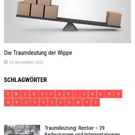
Die Traumdeutung der Wippe
13. November 2021
SCHLAGWÖRTER
A
B
C
D
E
F
G
H
I
J
K
L
M
N
O
P
Q
R
S
T
U
V
W
Y
Z
Traumdeutung: Rentier – 39
Bedeutungen und Interpretationen