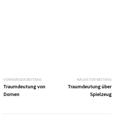
Beitragsnavigation
Vorheriger
N
VORHERIGER BEITRAG
NÄCHSTER BEITRAG
Beitrag:
B
Traumdeutung von
Traumdeutung über
Dornen
Spielzeug