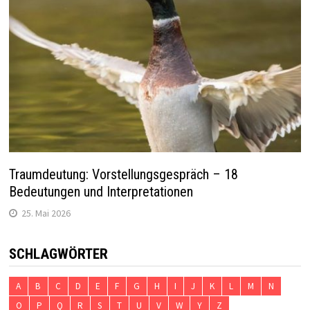
Traumdeutung: Vorstellungsgespräch – 18
Bedeutungen und Interpretationen
25. Mai 2026
SCHLAGWÖRTER
A
B
C
D
E
F
G
H
I
J
K
L
M
N
O
P
Q
R
S
T
U
V
W
Y
Z