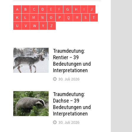
A
B
C
D
E
F
G
H
I
J
K
L
M
N
O
P
Q
R
S
T
U
V
W
Y
Z
Traumdeutung:
Rentier – 39
Bedeutungen und
Interpretationen
30. Juli 2026
Traumdeutung:
Dachse – 39
Bedeutungen und
Interpretationen
30. Juli 2026