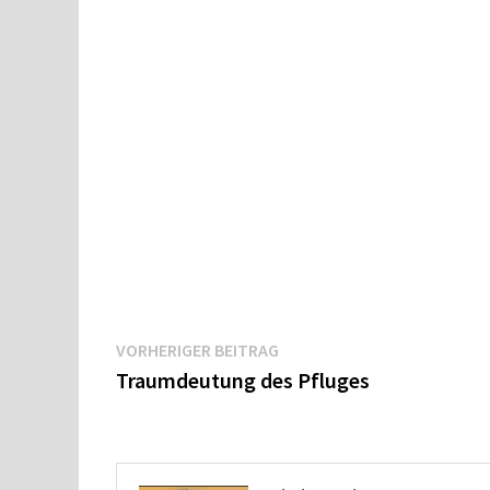
Beitragsnavigation
Vorheriger
VORHERIGER BEITRAG
Beitrag:
Traumdeutung des Pfluges