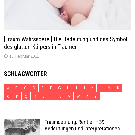
[Traum Wahrsagerei] Die Bedeutung und das Symbol
des glatten Körpers in Träumen
15. Februar 2021
SCHLAGWÖRTER
A
B
C
D
E
F
G
H
I
J
K
L
M
N
O
P
Q
R
S
T
U
V
W
Y
Z
Traumdeutung: Rentier – 39
Bedeutungen und Interpretationen