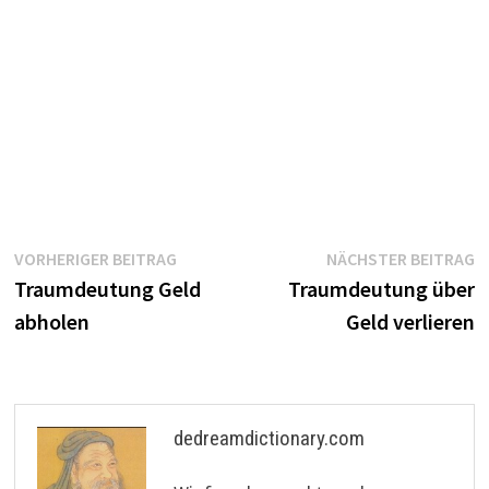
Beitragsnavigation
Vorheriger
N
VORHERIGER BEITRAG
NÄCHSTER BEITRAG
Beitrag:
B
Traumdeutung Geld
Traumdeutung über
abholen
Geld verlieren
dedreamdictionary.com