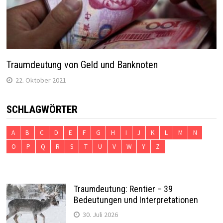
Traumdeutung von Geld und Banknoten
22. Oktober 2021
SCHLAGWÖRTER
A
B
C
D
E
F
G
H
I
J
K
L
M
N
O
P
Q
R
S
T
U
V
W
Y
Z
Traumdeutung: Rentier – 39
Bedeutungen und Interpretationen
30. Juli 2026