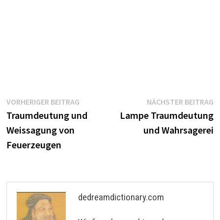
Beitragsnavigation
Vorheriger
N
VORHERIGER BEITRAG
NÄCHSTER BEITRAG
Beitrag:
B
Traumdeutung und
Lampe Traumdeutung
Weissagung von
und Wahrsagerei
Feuerzeugen
dedreamdictionary.com