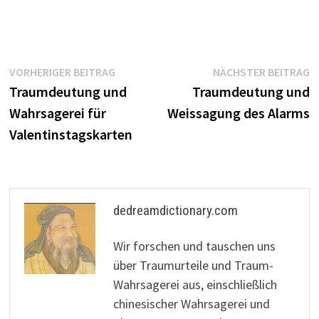
Beitragsnavigation
Vorheriger
N
VORHERIGER BEITRAG
NÄCHSTER BEITRAG
Beitrag:
B
Traumdeutung und
Traumdeutung und
Wahrsagerei für
Weissagung des Alarms
Valentinstagskarten
dedreamdictionary.com
Wir forschen und tauschen uns
über Traumurteile und Traum-
Wahrsagerei aus, einschließlich
chinesischer Wahrsagerei und