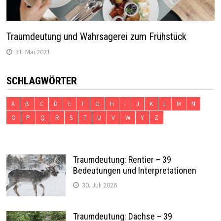
Traumdeutung und Wahrsagerei zum Frühstück
31. Mai 2021
SCHLAGWÖRTER
A
B
C
D
E
F
G
H
I
J
K
L
M
N
O
P
Q
R
S
T
U
V
W
Y
Z
Traumdeutung: Rentier – 39
Bedeutungen und Interpretationen
30. Juli 2026
Traumdeutung: Dachse – 39