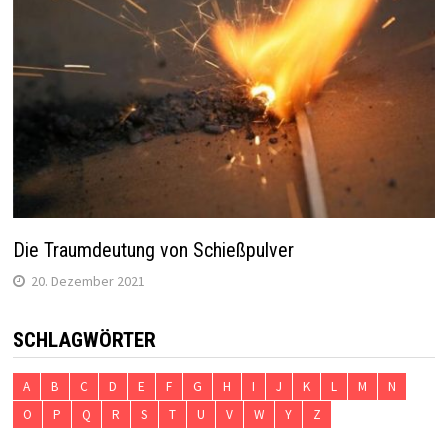
Die Traumdeutung von Schießpulver
20. Dezember 2021
SCHLAGWÖRTER
A
B
C
D
E
F
G
H
I
J
K
L
M
N
O
P
Q
R
S
T
U
V
W
Y
Z