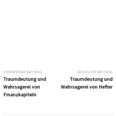
Beitragsnavigation
Vorheriger
N
VORHERIGER BEITRAG
NÄCHSTER BEITRAG
Beitrag:
B
Traumdeutung und
Traumdeutung und
Wahrsagerei von
Wahrsagerei von Hefter
Finanzkapiteln