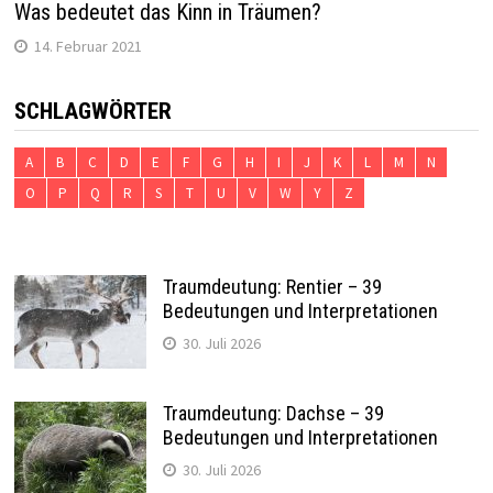
Was bedeutet das Kinn in Träumen?
14. Februar 2021
SCHLAGWÖRTER
A
B
C
D
E
F
G
H
I
J
K
L
M
N
O
P
Q
R
S
T
U
V
W
Y
Z
Traumdeutung: Rentier – 39
Bedeutungen und Interpretationen
30. Juli 2026
Traumdeutung: Dachse – 39
Bedeutungen und Interpretationen
30. Juli 2026