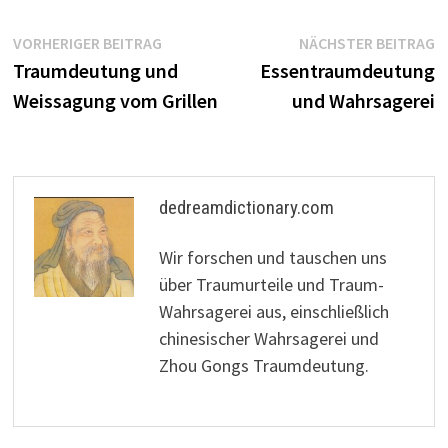
Beitragsnavigation
Vorheriger
N
VORHERIGER BEITRAG
NÄCHSTER BEITRAG
Beitrag:
B
Traumdeutung und
Essentraumdeutung
Weissagung vom Grillen
und Wahrsagerei
dedreamdictionary.com
Wir forschen und tauschen uns
über Traumurteile und Traum-
Wahrsagerei aus, einschließlich
chinesischer Wahrsagerei und
Zhou Gongs Traumdeutung.