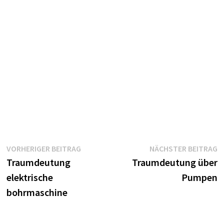
Beitragsnavigation
Vorheriger
N
VORHERIGER BEITRAG
NÄCHSTER BEITRAG
Beitrag:
B
Traumdeutung
Traumdeutung über
elektrische
Pumpen
bohrmaschine