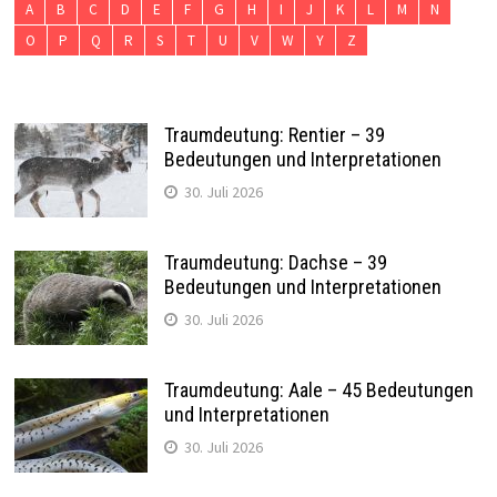
A
B
C
D
E
F
G
H
I
J
K
L
M
N
O
P
Q
R
S
T
U
V
W
Y
Z
Traumdeutung: Rentier – 39
Bedeutungen und Interpretationen
30. Juli 2026
Traumdeutung: Dachse – 39
Bedeutungen und Interpretationen
30. Juli 2026
Traumdeutung: Aale – 45 Bedeutungen
und Interpretationen
30. Juli 2026