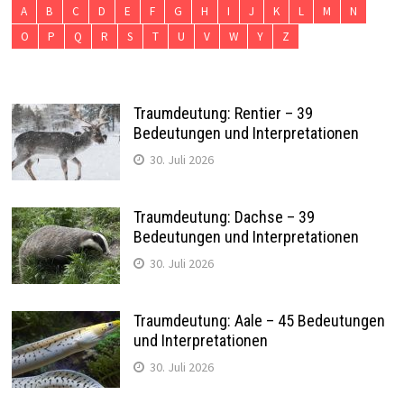
A
B
C
D
E
F
G
H
I
J
K
L
M
N
O
P
Q
R
S
T
U
V
W
Y
Z
Traumdeutung: Rentier – 39
Bedeutungen und Interpretationen
30. Juli 2026
Traumdeutung: Dachse – 39
Bedeutungen und Interpretationen
30. Juli 2026
Traumdeutung: Aale – 45 Bedeutungen
und Interpretationen
30. Juli 2026