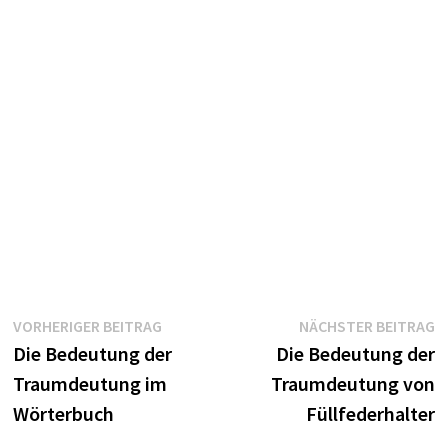
Beitragsnavigation
Vorheriger
N
VORHERIGER BEITRAG
NÄCHSTER BEITRAG
Beitrag:
B
Die Bedeutung der
Die Bedeutung der
Traumdeutung im
Traumdeutung von
Wörterbuch
Füllfederhalter