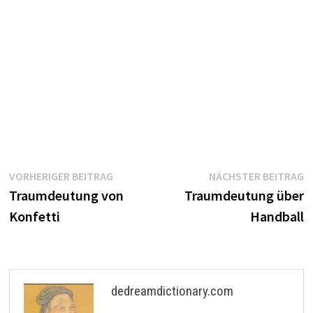
Beitragsnavigation
Vorheriger
N
VORHERIGER BEITRAG
NÄCHSTER BEITRAG
Beitrag:
B
Traumdeutung von
Traumdeutung über
Konfetti
Handball
dedreamdictionary.com