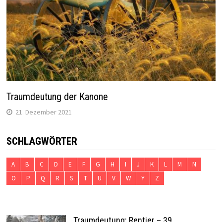
Traumdeutung der Kanone
21. Dezember 2021
SCHLAGWÖRTER
A
B
C
D
E
F
G
H
I
J
K
L
M
N
O
P
Q
R
S
T
U
V
W
Y
Z
Traumdeutung: Rentier – 39