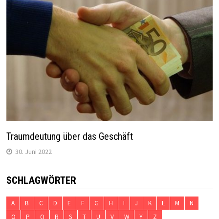
Traumdeutung über das Geschäft
30. Juni 2022
SCHLAGWÖRTER
A
B
C
D
E
F
G
H
I
J
K
L
M
N
O
P
Q
R
S
T
U
V
W
Y
Z