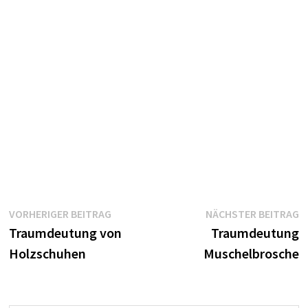
Beitragsnavigation
Vorheriger
N
VORHERIGER BEITRAG
NÄCHSTER BEITRAG
Beitrag:
B
Traumdeutung von
Traumdeutung
Holzschuhen
Muschelbrosche