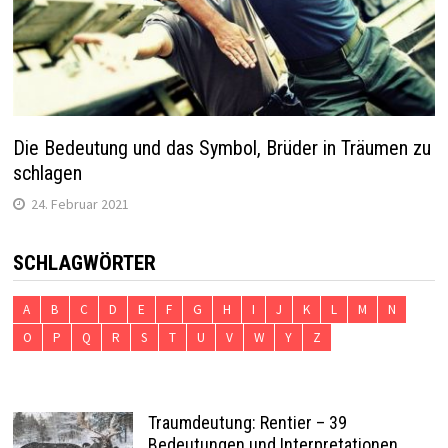
Die Bedeutung und das Symbol, Brüder in Träumen zu
schlagen
24. Februar 2021
SCHLAGWÖRTER
A
B
C
D
E
F
G
H
I
J
K
L
M
N
O
P
Q
R
S
T
U
V
W
Y
Z
Traumdeutung: Rentier – 39
Bedeutungen und Interpretationen