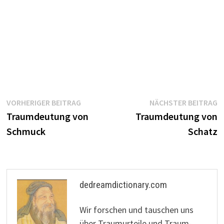
Beitragsnavigation
Vorheriger
N
VORHERIGER BEITRAG
NÄCHSTER BEITRAG
Beitrag:
B
Traumdeutung von
Traumdeutung von
Schmuck
Schatz
dedreamdictionary.com
Wir forschen und tauschen uns
über Traumurteile und Traum-