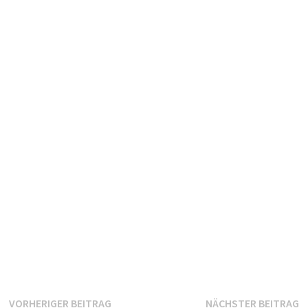
Beitragsnavigation
Vorheriger
N
VORHERIGER BEITRAG
NÄCHSTER BEITRAG