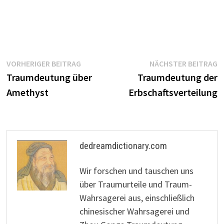
Beitragsnavigation
Vorheriger
N
VORHERIGER BEITRAG
NÄCHSTER BEITRAG
Beitrag:
B
Traumdeutung über
Traumdeutung der
Amethyst
Erbschaftsverteilung
dedreamdictionary.com
Wir forschen und tauschen uns
über Traumurteile und Traum-
Wahrsagerei aus, einschließlich
chinesischer Wahrsagerei und