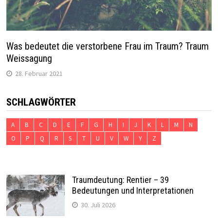
Was bedeutet die verstorbene Frau im Traum? Traum
Weissagung
28. Februar 2021
SCHLAGWÖRTER
A
B
C
D
E
F
G
H
I
J
K
L
M
N
O
P
Q
R
S
T
U
V
W
Y
Z
Traumdeutung: Rentier – 39
Bedeutungen und Interpretationen
30. Juli 2026