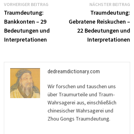
Beitragsnavigation
Vorheriger
N
VORHERIGER BEITRAG
NÄCHSTER BEITRAG
Beitrag:
B
Traumdeutung:
Traumdeutung:
Bankkonten – 29
Gebratene Reiskuchen –
Bedeutungen und
22 Bedeutungen und
Interpretationen
Interpretationen
dedreamdictionary.com
Wir forschen und tauschen uns
über Traumurteile und Traum-
Wahrsagerei aus, einschließlich
chinesischer Wahrsagerei und
Zhou Gongs Traumdeutung.