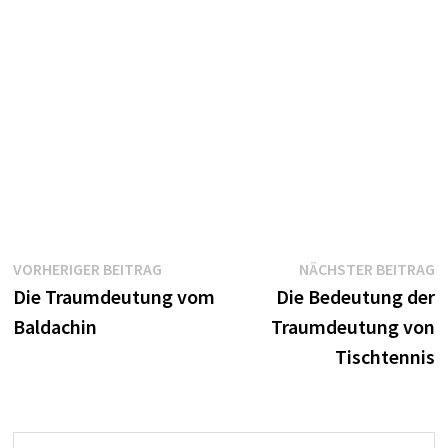
Beitragsnavigation
Vorheriger
N
VORHERIGER BEITRAG
NÄCHSTER BEITRAG
Beitrag:
B
Die Traumdeutung vom
Die Bedeutung der
Baldachin
Traumdeutung von
Tischtennis