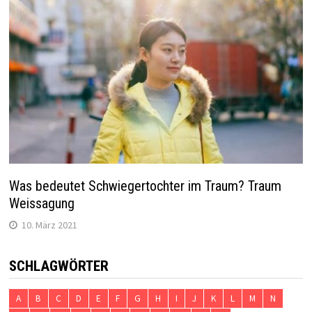
Was bedeutet Schwiegertochter im Traum? Traum
Weissagung
10. März 2021
SCHLAGWÖRTER
A
B
C
D
E
F
G
H
I
J
K
L
M
N