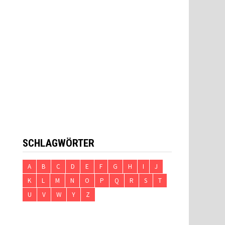
SCHLAGWÖRTER
A
B
C
D
E
F
G
H
I
J
K
L
M
N
O
P
Q
R
S
T
U
V
W
Y
Z