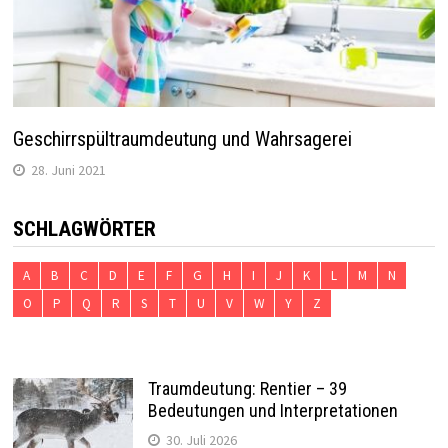
Geschirrspültraumdeutung und Wahrsagerei
28. Juni 2021
SCHLAGWÖRTER
A
B
C
D
E
F
G
H
I
J
K
L
M
N
O
P
Q
R
S
T
U
V
W
Y
Z
Traumdeutung: Rentier – 39
Bedeutungen und Interpretationen
30. Juli 2026