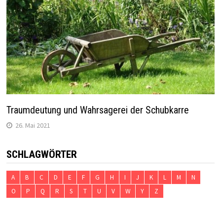
Traumdeutung und Wahrsagerei der Schubkarre
26. Mai 2021
SCHLAGWÖRTER
A
B
C
D
E
F
G
H
I
J
K
L
M
N
O
P
Q
R
S
T
U
V
W
Y
Z