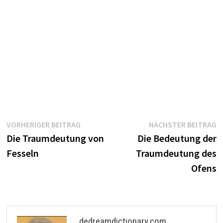
Beitragsnavigation
Vorheriger
N
VORHERIGER BEITRAG
NÄCHSTER BEITRAG
Beitrag:
B
Die Traumdeutung von
Die Bedeutung der
Fesseln
Traumdeutung des
Ofens
dedreamdictionary.com