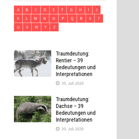
A
B
C
D
E
F
G
H
I
J
K
L
M
N
O
P
Q
R
S
T
U
V
W
Y
Z
Traumdeutung:
Rentier – 39
Bedeutungen und
Interpretationen
30. Juli 2026
Traumdeutung:
Dachse – 39
Bedeutungen und
Interpretationen
30. Juli 2026