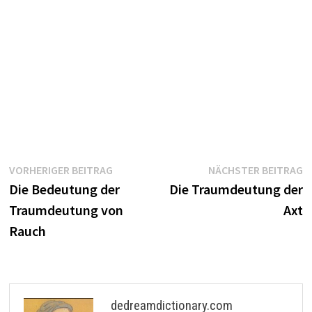
Beitragsnavigation
Vorheriger
N
VORHERIGER BEITRAG
NÄCHSTER BEITRAG
Beitrag:
B
Die Bedeutung der
Die Traumdeutung der
Traumdeutung von
Axt
Rauch
dedreamdictionary.com