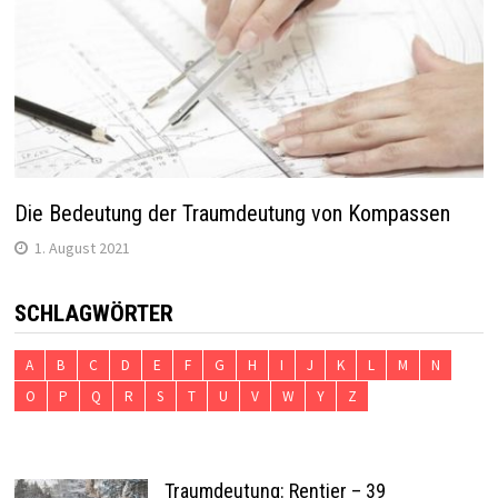
Die Bedeutung der Traumdeutung von Kompassen
1. August 2021
SCHLAGWÖRTER
A
B
C
D
E
F
G
H
I
J
K
L
M
N
O
P
Q
R
S
T
U
V
W
Y
Z
Traumdeutung: Rentier – 39