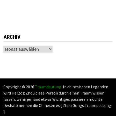
ARCHIV
Archiv
Copyright © 2026
Traumdeutung
. In chinesischen Legenden
wird Herzog Zhou diese Person durch einen Traum wissen
lassen, wenn jemand etwas Wichtiges passieren möchte:
Deshalb nennen die Chinesen es [ Zhou Gongs Traumdeutung
].