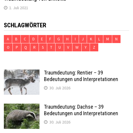
1. Juli 2021
SCHLAGWÖRTER
A
B
C
D
E
F
G
H
I
J
K
L
M
N
O
P
Q
R
S
T
U
V
W
Y
Z
Traumdeutung: Rentier – 39
Bedeutungen und Interpretationen
30. Juli 2026
Traumdeutung: Dachse – 39
Bedeutungen und Interpretationen
30. Juli 2026