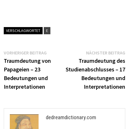
VERSCHLAGWORTET
E
Beitragsnavigation
Vorheriger
N
VORHERIGER BEITRAG
NÄCHSTER BEITRAG
Beitrag:
B
Traumdeutung von
Traumdeutung des
Papageien – 23
Studienabschlusses – 17
Bedeutungen und
Bedeutungen und
Interpretationen
Interpretationen
dedreamdictionary.com